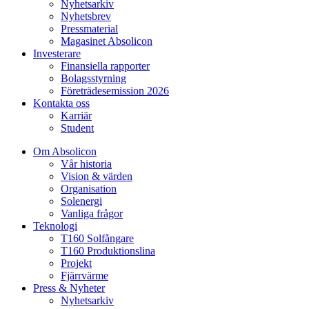
Nyhetsarkiv
Nyhetsbrev
Pressmaterial
Magasinet Absolicon
Investerare
Finansiella rapporter
Bolagsstyrning
Företrädesemission 2026
Kontakta oss
Karriär
Student
Om Absolicon
Vår historia
Vision & värden
Organisation
Solenergi
Vanliga frågor
Teknologi
T160 Solfångare
T160 Produktionslina
Projekt
Fjärrvärme
Press & Nyheter
Nyhetsarkiv