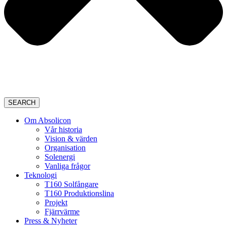
SEARCH
Om Absolicon
Vår historia
Vision & värden
Organisation
Solenergi
Vanliga frågor
Teknologi
T160 Solfångare
T160 Produktionslina
Projekt
Fjärrvärme
Press & Nyheter