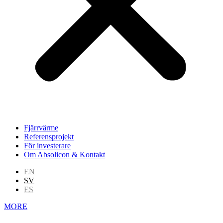
Fjärrvärme
Referensprojekt
För investerare
Om Absolicon & Kontakt
EN
SV
ES
MORE