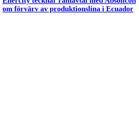
Enercity tecknar ramavtal med Absolicon
om förvärv av produktionslina i Ecuador