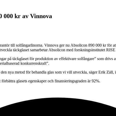
90 000 kr av Vinnova
rantör till solfångarlinorna. Vinnova ger nu Absolicon 890 000 kr för att
tt utveckla täckglaset samarbetar Absolicon med forskningsinstitutet RISE
ingar på täckglaset för produktion av effektivare solfångare” som driv
rialbaserad konkurrenskraft”.
den nya metod för behandla glas som vi vill utveckla, säger Erik Zäll,
tt förbättra glasets egenskaper och finansieringsgraden är 92%.