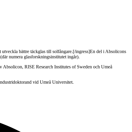
 utveckla bättre täckglas till solfångare.[/ingress]En del i Absolicons
 (där numera glasforskningsinstitutet ingår).
s av Absolicon, RISE Research Institutes of Sweden och Umeå
 industridoktorand vid Umeå Universitet.