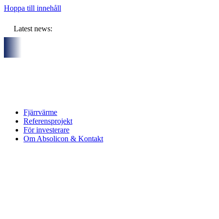
Hoppa till innehåll
Latest news:
d sex partners och gemensam budget om ca 11 miljoner kronor ska
Fjärrvärme
Referensprojekt
För investerare
Om Absolicon & Kontakt