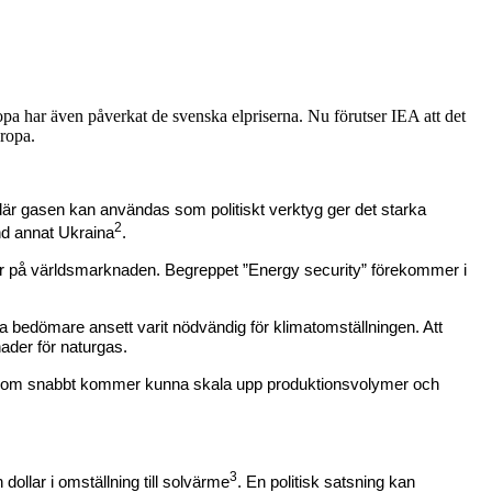
pa har även påverkat de svenska elpriserna. Nu förutser IEA att det
uropa.
där gasen kan användas som politiskt verktyg ger det starka
2
and annat Ukraina
.
lser på världsmarknaden. Begreppet ”Energy security” förekommer i
a bedömare ansett varit nödvändig för klimatomställningen. Att
ader för naturgas.
och som snabbt kommer kunna skala upp produktionsvolymer och
3
dollar i omställning till solvärme
. En politisk satsning kan