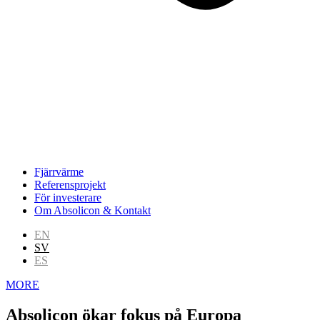
Fjärrvärme
Referensprojekt
För investerare
Om Absolicon & Kontakt
EN
SV
ES
MORE
Absolicon ökar fokus på Europa