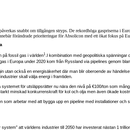
påverkas snabbt om tillgången stryps. De rekordhöga gaspriserna i Euro
nnebär förändrade prioriteringar för Absolicon med ett ökat fokus på E
a
1
 på fossil gas i världen
.I kombination med geopolitiska spänningar 
 all gas i Europa under 2020 kom från Ryssland via pipelines genom bl
nergin utan också en energisäkerhet där man blir oberoende av hände
dustrier skall välja energi i framtiden.
ka systemet för utsläppsrätter nu nära den nivå på €100/ton som mång
r starkt minskad konkurrenskraft för kol och olja men även ökade kostn
anien som arbetar med att bygga upp en pipeline med installationer 
stem” att världens industrier till 2050 har investerat nästan 1 trillion 