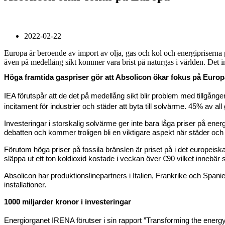
2022-02-22
Europa är beroende av import av olja, gas och kol och energipriserna 
även på medellång sikt kommer vara brist på naturgas i världen. Det i
Höga framtida gaspriser gör att Absolicon ökar fokus på Europ
IEA förutspår att de det på medellång sikt blir problem med tillgången
incitament för industrier och städer att byta till solvärme. 45% av
Investeringar i storskalig solvärme ger inte bara låga priser på e
debatten och kommer troligen bli en viktigare aspekt när städer och in
Förutom höga priser på fossila bränslen är priset på i det europeis
släppa ut ett ton koldioxid kostade i veckan över €90 vilket innebä
Absolicon har produktionslinepartners i Italien, Frankrike och Sp
installationer.
1000 miljarder kronor i investeringar
Energiorganet IRENA förutser i sin rapport ”Transforming the energy sy