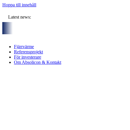
Hoppa till innehåll
Latest news:
partners och gemensam budget om ca 11 miljoner kronor ska lagr
Fjärrvärme
Referensprojekt
För investerare
Om Absolicon & Kontakt