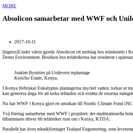
MORE
Absolicon samarbetar med WWF och Unile
2017-10-11
[ingress]Under våren gjorde Absolicon ett nedslag hos teindustrin i K
Demo Environment. Besöken hos tefabrikerna har resulterat i spännande
Joakim Byström på Unilevers teplantage
Kericho Estate, Kenya.
I Kenya förbrukar Eukalyptus plantagerna mycket vatten, torkar ut m
kan generera ånga för att torka tebladen och ersätta de enorma mängd
Nu har WWF i Kenya gjort en ansökan till Nordic Climate Fund (NCF) o
Två företag samarbetar med WWF i projektet: det multinationella bolag
tillsammans driver 60 tefabriker runt om i Kenya, KTDA.
Parallellt har även teknikföretaget Tealand Engeneering, som leverera