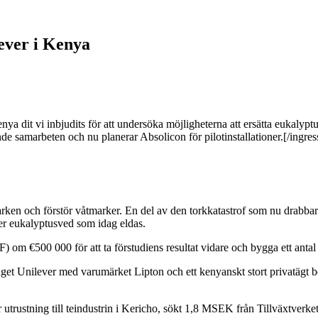
ver i Kenya
enya dit vi inbjudits för att undersöka möjligheterna att ersätta eukaly
 samarbeten och nu planerar Absolicon för pilotinstallationer.[/ingres
arken och förstör våtmarker. En del av den torkkatastrof som nu drabb
er eukalyptusved som idag eldas.
m €500 000 för att ta förstudiens resultat vidare och bygga ett antal 
et Unilever med varumärket Lipton och ett kenyanskt stort privatägt bo
r utrustning till teindustrin i Kericho, sökt 1,8 MSEK från Tillväxtver