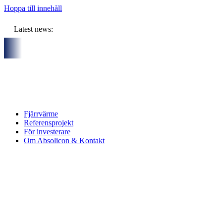
Hoppa till innehåll
Latest news:
d sex partners och gemensam budget om ca 11 miljoner kronor sk
Fjärrvärme
Referensprojekt
För investerare
Om Absolicon & Kontakt