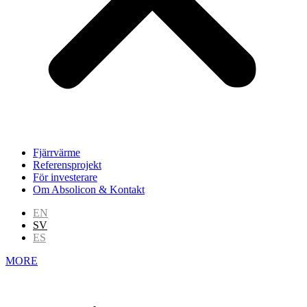
Fjärrvärme
Referensprojekt
För investerare
Om Absolicon & Kontakt
EN
SV
ES
MORE