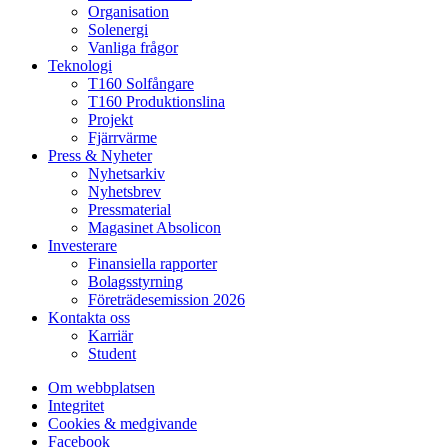
Organisation
Solenergi
Vanliga frågor
Teknologi
T160 Solfångare
T160 Produktionslina
Projekt
Fjärrvärme
Press & Nyheter
Nyhetsarkiv
Nyhetsbrev
Pressmaterial
Magasinet Absolicon
Investerare
Finansiella rapporter
Bolagsstyrning
Företrädesemission 2026
Kontakta oss
Karriär
Student
Om webbplatsen
Integritet
Cookies & medgivande
Facebook