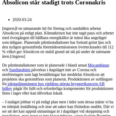
Absolicon står stadigt trots Coronakris
2020-03-24
[ingress]I en utmanande tid för företag och samhällen arbetar
Absolicon på enligt plan. Klimatkrisen har inte tagit paus och arbetet
med övergången till hållbara energikällor är minst lika angeläget
som tidigare. Planerade pilotinstallationer har fortsatt grönt ljus och
den nyligen genomförda företrädesemissionen övertecknades till 112
% vilket ger Absolicon en stabil grund att stå på under de närmaste
åren.[/ingress]
De pilotinstallationer som är planerade i bland annat
Mocambique
och
Saudiarabien
påverkas i dagsläget inte av Corona och
storföretagen som lagt beställningar har meddelat Absolicon att
projekten ska genomföras som planerat. Produktionen av solfångare
för
pilotanläggningen hos världens största bryggerikoncern AB
InBev
pågår för fullt och erforderliga komponenter för produktionen
finns i lager eller kan tillverkas lokalt.
– I nuläget jobbar vi på enligt plan men i tider som dessa måste vi ha
en ödmjuk inställning och inse att saker kan förändras snabbt. Där vi
ser att det kan uppstå utmaningar är i dagsläget vid skeppning och
installation, men inget vi inte klarat tidigare, säger Joakim Byström,