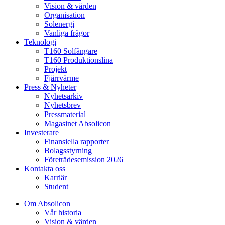
Vision & värden
Organisation
Solenergi
Vanliga frågor
Teknologi
T160 Solfångare
T160 Produktionslina
Projekt
Fjärrvärme
Press & Nyheter
Nyhetsarkiv
Nyhetsbrev
Pressmaterial
Magasinet Absolicon
Investerare
Finansiella rapporter
Bolagsstyrning
Företrädesemission 2026
Kontakta oss
Karriär
Student
Om Absolicon
Vår historia
Vision & värden