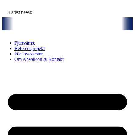
Hoppa
till
Latest news:
innehåll
x partners och gemensam budget om ca 11 miljoner kronor ska lagra so
Fjärrvärme
Referensprojekt
För investerare
Om Absolicon & Kontakt