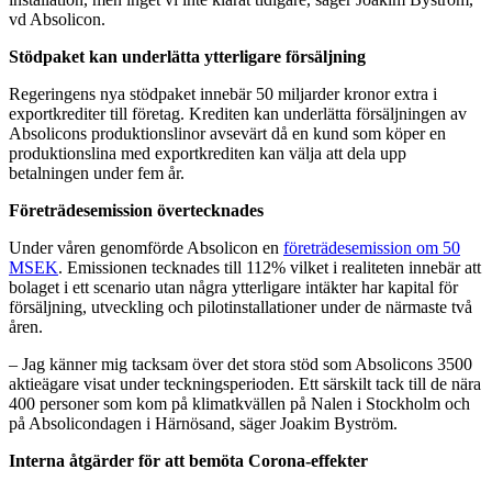
vd Absolicon.
Stödpaket kan underlätta ytterligare försäljning
Regeringens nya stödpaket innebär 50 miljarder kronor extra i
exportkrediter till företag. Krediten kan underlätta försäljningen av
Absolicons produktionslinor avsevärt då en kund som köper en
produktionslina med exportkrediten kan välja att dela upp
betalningen under fem år.
Företrädesemission övertecknades
Under våren genomförde Absolicon en
företrädesemission om 50
MSEK
. Emissionen tecknades till 112% vilket i realiteten innebär att
bolaget i ett scenario utan några ytterligare intäkter har kapital för
försäljning, utveckling och pilotinstallationer under de närmaste två
åren.
– Jag känner mig tacksam över det stora stöd som Absolicons 3500
aktieägare visat under teckningsperioden. Ett särskilt tack till de nära
400 personer som kom på klimatkvällen på Nalen i Stockholm och
på Absolicondagen i Härnösand, säger Joakim Byström.
Interna åtgärder för att bemöta Corona-effekter