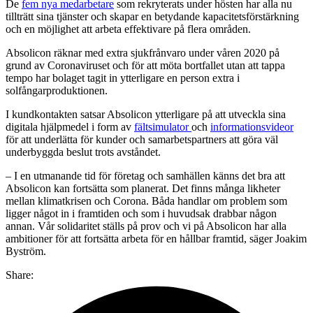
De
fem nya medarbetare
som rekryterats under hösten har alla nu
tillträtt sina tjänster och skapar en betydande kapacitetsförstärkning
och en möjlighet att arbeta effektivare på flera områden.
Absolicon räknar med extra sjukfrånvaro under våren 2020 på
grund av Coronaviruset och för att möta bortfallet utan att tappa
tempo har bolaget tagit in ytterligare en person extra i
solfångarproduktionen.
I kundkontakten satsar Absolicon ytterligare på att utveckla sina
digitala hjälpmedel i form av
fältsimulator
och
informationsvideor
för att underlätta för kunder och samarbetspartners att göra väl
underbyggda beslut trots avståndet.
– I en utmanande tid för företag och samhällen känns det bra att
Absolicon kan fortsätta som planerat. Det finns många likheter
mellan klimatkrisen och Corona. Båda handlar om problem som
ligger något in i framtiden och som i huvudsak drabbar någon
annan. Vår solidaritet ställs på prov och vi på Absolicon har alla
ambitioner för att fortsätta arbeta för en hållbar framtid, säger Joakim
Byström.
Share: