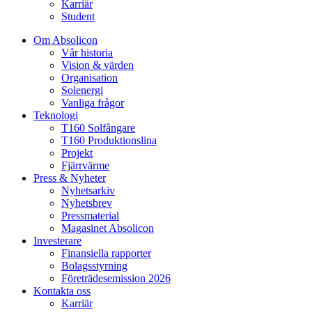
Karriär
Student
Om Absolicon
Vår historia
Vision & värden
Organisation
Solenergi
Vanliga frågor
Teknologi
T160 Solfångare
T160 Produktionslina
Projekt
Fjärrvärme
Press & Nyheter
Nyhetsarkiv
Nyhetsbrev
Pressmaterial
Magasinet Absolicon
Investerare
Finansiella rapporter
Bolagsstyrning
Företrädesemission 2026
Kontakta oss
Karriär