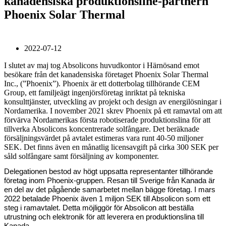
kanadensiska produktionsline-partnern
Phoenix Solar Thermal
2022-07-12
I slutet av maj tog Absolicons huvudkontor i Härnösand emot
besökare från det kanadensiska företaget Phoenix Solar Thermal
Inc., (”Phoenix”). Phoenix är ett dotterbolag tillhörande CEM
Group, ett familjeägt ingenjörsföretag inriktat på tekniska
konsulttjänster, utveckling av projekt och design av energilösningar i
Nordamerika. I november 2021 skrev Phoenix på ett ramavtal om att
förvärva Nordamerikas första robotiserade produktionslina för att
tillverka Absolicons koncentrerade solfångare. Det beräknade
försäljningsvärdet på avtalet estimeras vara runt 40-50 miljoner
SEK. Det finns även en månatlig licensavgift på cirka 300 SEK per
såld solfångare samt försäljning av komponenter.
Delegationen bestod av högt uppsatta representanter tillhörande
företag inom Phoenix-gruppen. Resan till Sverige från Kanada är
en del av det pågående samarbetet mellan bägge företag. I mars
2022 betalade Phoenix även 1 miljon SEK till Absolicon som ett
steg i ramavtalet. Detta möjliggör för Absolicon att beställa
utrustning och elektronik för att leverera en produktionslina till
Kanada.