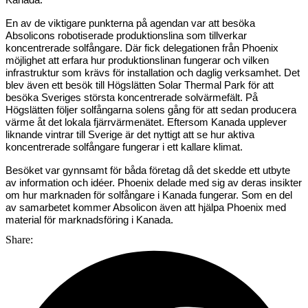
En av de viktigare punkterna på agendan var att besöka
Absolicons robotiserade produktionslina som tillverkar
koncentrerade solfångare. Där fick delegationen från Phoenix
möjlighet att erfara hur produktionslinan fungerar och vilken
infrastruktur som krävs för installation och daglig verksamhet. Det
blev även ett besök till Högslätten Solar Thermal Park för att
besöka Sveriges största koncentrerade solvärmefält. På
Högslätten följer solfångarna solens gång för att sedan producera
värme åt det lokala fjärrvärmenätet. Eftersom Kanada upplever
liknande vintrar till Sverige är det nyttigt att se hur aktiva
koncentrerade solfångare fungerar i ett kallare klimat.
Besöket var gynnsamt för båda företag då det skedde ett utbyte
av information och idéer. Phoenix delade med sig av deras insikter
om hur marknaden för solfångare i Kanada fungerar. Som en del
av samarbetet kommer Absolicon även att hjälpa Phoenix med
material för marknadsföring i Kanada.
Share: