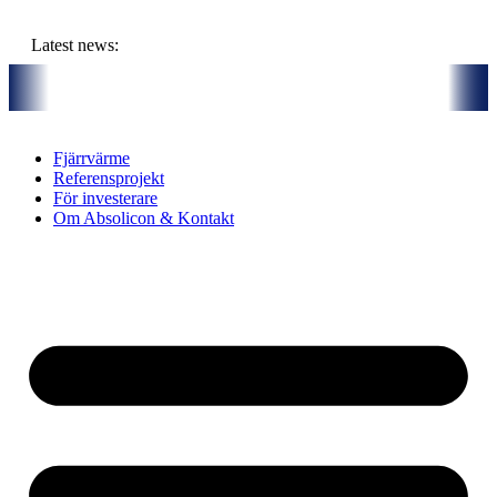
Hoppa
till
Latest news:
innehåll
miljoner kronor ska lagra solvärme i borrhål
Kommuniké från årss
Fjärrvärme
Referensprojekt
För investerare
Om Absolicon & Kontakt