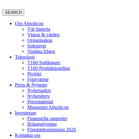
SEARCH
Om Absolicon
Vår historia
Vision & värden
Organisation
Solenergi
Vanliga frågor
Teknologi
T160 Solfångare
T160 Produktionslina
Projekt
Fjärrvärme
Press & Nyheter
Nyhetsarkiv
Nyhetsbrev
Pressmaterial
Magasinet Absolicon
Investerare
Finansiella rapporter
Bolagsstyrning
Företrädesemission 2026
Kontakta oss