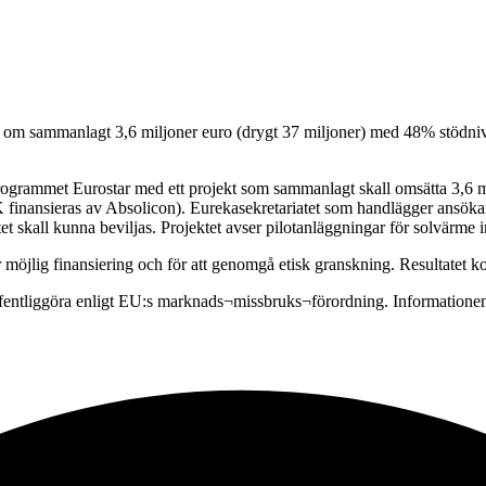
t om sammanlagt 3,6 miljoner euro (drygt 37 miljoner) med 48% stödnivå 
programmet Eurostar med ett projekt som sammanlagt skall omsätta 3,6 m
 finansieras av Absolicon). Eurekasekretariatet som handlägger ansökan 
 skall kunna beviljas. Projektet avser pilotanläggningar för solvärme i
r möjlig finansiering och för att genomgå etisk granskning. Resultatet k
offentliggöra enligt EU:s marknads¬missbruks¬förordning. Information