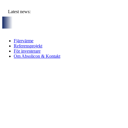
Hoppa
till
Latest news:
innehåll
partners och gemensam budget om ca 11 miljoner kronor ska lagr
Fjärrvärme
Referensprojekt
För investerare
Om Absolicon & Kontakt