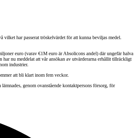
vilket har passerat tröskelvärdet för att kunna beviljas medel.
iljoner euro (varav €1M euro är Absolicons andel) där ungefär halva
har nu meddelat att vår ansökan av utvärderarna erhållit tillräckligt
nom industrier.
ommer att bli klart inom fem veckor.
en lämnades, genom ovanstående kontaktpersons försorg, för