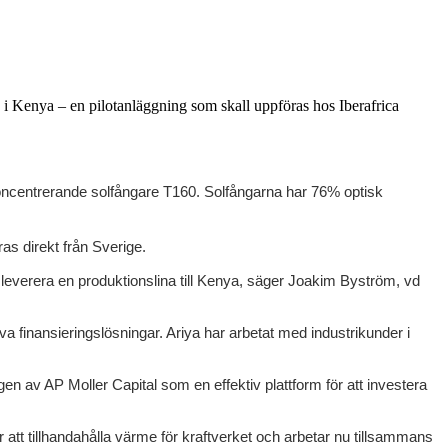
 i Kenya – en pilotanläggning som skall uppföras hos Iberafrica
 koncentrerande solfångare T160. Solfångarna har 76% optisk
ras direkt från Sverige.
1 leverera en produktionslina till Kenya, säger Joakim Byström, vd
va finansieringslösningar. Ariya har arbetat med industrikunder i
 av AP Moller Capital som en effektiv plattform för att investera
r att tillhandahålla värme för kraftverket och arbetar nu tillsammans