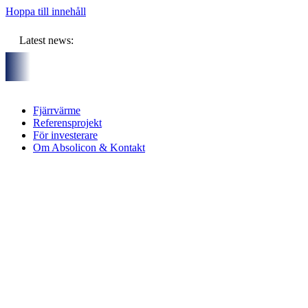
Hoppa till innehåll
Latest news:
d sex partners och gemensam budget om ca 11 miljoner kronor sk
Fjärrvärme
Referensprojekt
För investerare
Om Absolicon & Kontakt