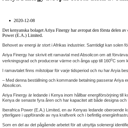
2020-12-08
Det kenyanska bolaget Ariya Finergy har avropat den första delen av 
Power (E.A.) Limited.
Behovet av energi är stort i Afrikas industrier. Samtidigt kan solen
Ariya Finergy har skrivit ett ramavtal med Absolicon om att förvärv
o
verkningsgrad och producerar värme och ånga upp till 160
C som ka
I ramavtalet finns milstolpar för varje tidsperiod och nu har Aryia be
– Med denna beställning och kommande betalning passerar Ariya en vik
Absolicon.
Ariya Finergy är ledande i Kenya inom hållbar energiförsörjning till 
Kenya de senaste fyra åren och har kapacitet att både designa och 
Iberafrica Power (E.A.) Limited, en av Kenyas ledande oberoende kr
ytterligare i uppförande av nya kraftverk och i befintlig energiinfrastr
Som en del av det pågående arbetet för att utnyttja solenergi identif