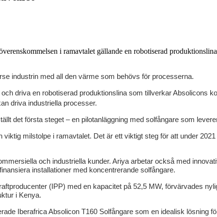
överenskommelsen i ramavtalet gällande en robotiserad produktionslina
 förse industrin med all den värme som behövs för processerna.
a och driva en robotiserad produktionslina som tillverkar Absolicons
n driva industriella processer.
ställt det första steget – en pilotanläggning med solfångare som levere
tig milstolpe i ramavtalet. Det är ett viktigt steg för att under 202
kommersiella och industriella kunder. Ariya arbetar också med innovati
finansiera installationer med koncentrerande solfångare.
aftproducenter (IPP) med en kapacitet på 52,5 MW, förvärvades nyligen
uktur i Kenya.
ierade Iberafrica Absolicon T160 Solfångare som en idealisk lösning fö