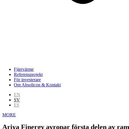
Fjärrvärme
Referensprojekt
För investerare
Om Absolicon & Kontakt
EN
SV
ES
MORE
Ariya Finergy avropar första delen av ram