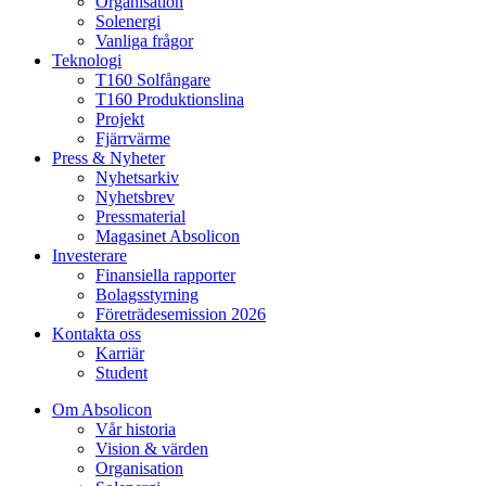
Organisation
Solenergi
Vanliga frågor
Teknologi
T160 Solfångare
T160 Produktionslina
Projekt
Fjärrvärme
Press & Nyheter
Nyhetsarkiv
Nyhetsbrev
Pressmaterial
Magasinet Absolicon
Investerare
Finansiella rapporter
Bolagsstyrning
Företrädesemission 2026
Kontakta oss
Karriär
Student
Om Absolicon
Vår historia
Vision & värden
Organisation