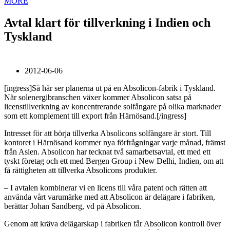
MORE
Avtal klart för tillverkning i Indien och
Tyskland
2012-06-06
[ingress]Så här ser planerna ut på en Absolicon-fabrik i Tyskland.
När solenergibranschen växer kommer Absolicon satsa på
licenstillverkning av koncentrerande solfångare på olika marknader
som ett komplement till export från Härnösand.[/ingress]
Intresset för att börja tillverka Absolicons solfångare är stort. Till
kontoret i Härnösand kommer nya förfrågningar varje månad, främst
från Asien. Absolicon har tecknat två samarbetsavtal, ett med ett
tyskt företag och ett med Bergen Group i New Delhi, Indien, om att
få rättigheten att tillverka Absolicons produkter.
– I avtalen kombinerar vi en licens till våra patent och rätten att
använda vårt varumärke med att Absolicon är delägare i fabriken,
berättar Johan Sandberg, vd på Absolicon.
Genom att kräva delägarskap i fabriken får Absolicon kontroll över