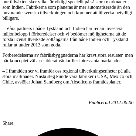
hur tillväxten sker vilket är viktigt speciellt på så stora marknader
som Indien. Fabrikerna som planeras är mer automatiserade än den
nuvarande svenska tillverkningen och kommer att tillverka betydligt
billigare.
– Våra partners i både Tyskland och Indien har redan investerat
miljonbelopp i förberedelser och vi bedömer möjligheterna att de
första licenstillverkade solfångarna från både Indien och Tyskland
rullar ut under 2013 som goda.
Förberedelserna av fabriksbyggnaderna har krävt stora resurser, men
när konceptet väl är etablerat väntar fler intressanta marknader.
– I framtiden ser vi framför oss regional tillverkningsenheter på alla
stora marknader. Nästa steg kunde vara fabriker i USA, Mexico och
Chile, avslöjar Johan Sandberg om Absolicons framtidsplaner.
Publicerad 2012-06-06
Share: