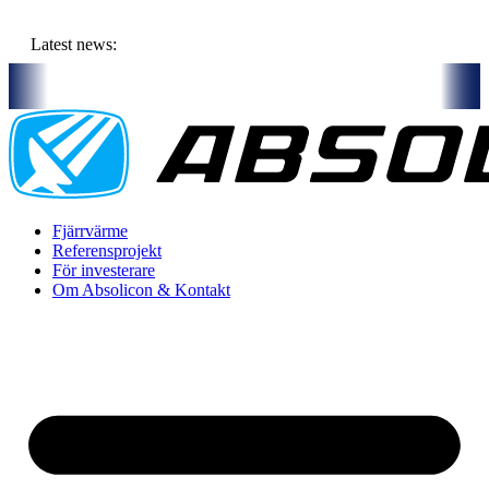
Hoppa
till
Latest news:
innehåll
x partners och gemensam budget om ca 11 miljoner kronor ska lagra s
Fjärrvärme
Referensprojekt
För investerare
Om Absolicon & Kontakt