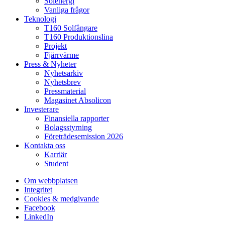
Solenergi
Vanliga frågor
Teknologi
T160 Solfångare
T160 Produktionslina
Projekt
Fjärrvärme
Press & Nyheter
Nyhetsarkiv
Nyhetsbrev
Pressmaterial
Magasinet Absolicon
Investerare
Finansiella rapporter
Bolagsstyrning
Företrädesemission 2026
Kontakta oss
Karriär
Student
Om webbplatsen
Integritet
Cookies & medgivande
Facebook
LinkedIn