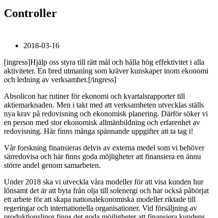
Controller
2018-03-16
[ingress]Hjälp oss styra till rätt mål och hålla hög effektivitet i alla
aktiviteter. En bred utmaning som kräver kunskaper inom ekonomi
och ledning av verksamhet.[/ingress]
Absolicon har rutiner för ekonomi och kvartalsrapporter till
aktiemarknaden. Men i takt med att verksamheten utvecklas ställs
nya krav på redovisning och ekonomisk planering. Därför söker vi
en person med stor ekonomisk allmänbildning och erfarenhet av
redovisning. Här finns många spännande uppgifter att ta tag i!
Vår forskning finansieras delvis av externa medel som vi behöver
särredovisa och här finns goda möjligheter att finansiera en ännu
större andel genom samarbeten.
Under 2018 ska vi utveckla våra modeller för att visa kunden hur
lönsamt det är att byta från olja till solenergi och har också påbörjat
ett arbete för att skapa nationalekonomiska modeller riktade till
regeringar och internationella organisationer. Vid försäljning av
produktionslinor finns det goda möjligheter att finansiera kundens