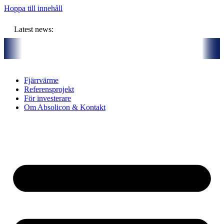
Hoppa till innehåll
Latest news:
ljoner kronor ska lagra solvärme i borrhål
Kommuniké från årsst
Fjärrvärme
Referensprojekt
För investerare
Om Absolicon & Kontakt