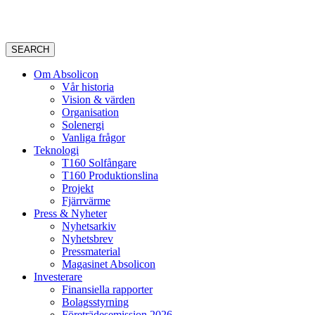
SEARCH
Om Absolicon
Vår historia
Vision & värden
Organisation
Solenergi
Vanliga frågor
Teknologi
T160 Solfångare
T160 Produktionslina
Projekt
Fjärrvärme
Press & Nyheter
Nyhetsarkiv
Nyhetsbrev
Pressmaterial
Magasinet Absolicon
Investerare
Finansiella rapporter
Bolagsstyrning
Företrädesemission 2026