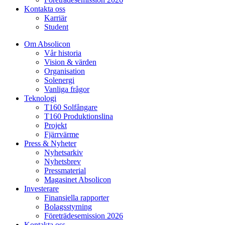
Kontakta oss
Karriär
Student
Om Absolicon
Vår historia
Vision & värden
Organisation
Solenergi
Vanliga frågor
Teknologi
T160 Solfångare
T160 Produktionslina
Projekt
Fjärrvärme
Press & Nyheter
Nyhetsarkiv
Nyhetsbrev
Pressmaterial
Magasinet Absolicon
Investerare
Finansiella rapporter
Bolagsstyrning
Företrädesemission 2026
Kontakta oss