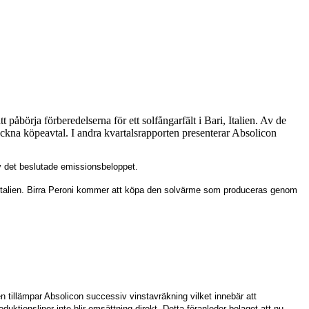
påbörja förberedelserna för ett solfångarfält i Bari, Italien. Av de
teckna köpeavtal. I andra kvartalsrapporten presenterar Absolicon
v det beslutade emissionsbeloppet.
i, Italien. Birra Peroni kommer att köpa den solvärme som produceras genom
n tillämpar Absolicon successiv vinstavräkning vilket innebär att
oduktionslinor inte blir omsättning direkt. Detta föranleder bolaget att nu