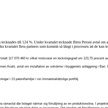
ecknades till 124 %. Under kvartalet tecknade Birra Peroni avtal om att 
ra kvartalet flera partners som kommit så långt i processen att de kan 
 totalt 117 070 460 kr vilket motsvarar en teckningsgrad om 123,75 procent a
rnen Asahi, avtal om installation av solvärme i bryggeriets anläggning i Bar
gar i 13 patentfamiljer i sin immaterialrättsliga portfölj.
 ramavtal där bolaget närmar sig försäljning av en produktionslina. I projekte
när Absolicon gör klart delar av leveransen. Det innebär att försäljningen av pr