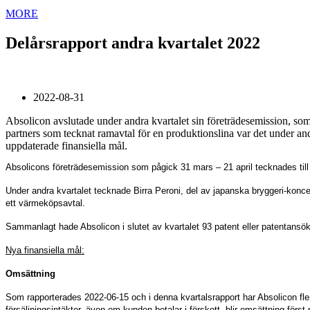
MORE
Delårsrapport andra kvartalet 2022
2022-08-31
Absolicon avslutade under andra kvartalet sin företrädesemission, som t
partners som tecknat ramavtal för en produktionslina var det under and
uppdaterade finansiella mål.
Absolicons företrädesemission som pågick 31 mars – 21 april tecknades till
Under andra kvartalet tecknade Birra Peroni, del av japanska bryggeri-konce
ett värmeköpsavtal.
Sammanlagt hade Absolicon i slutet av kvartalet 93 patent eller patentansöknin
Nya finansiella mål:
Omsättning
Som rapporterades 2022-06-15 och i denna kvartalsrapport har Absolicon flera
försäljningsintäkter, även om kunden betalar i förskott, blir omsättning först 