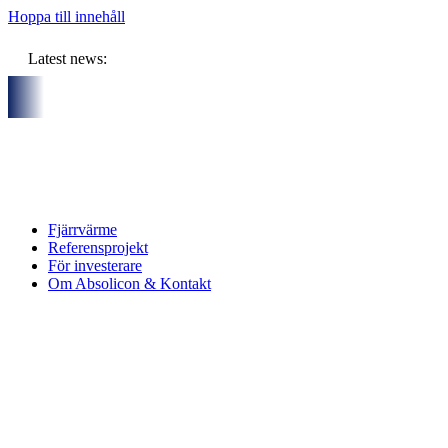
Hoppa till innehåll
Latest news:
artners och gemensam budget om ca 11 miljoner kronor ska lagra
Fjärrvärme
Referensprojekt
För investerare
Om Absolicon & Kontakt