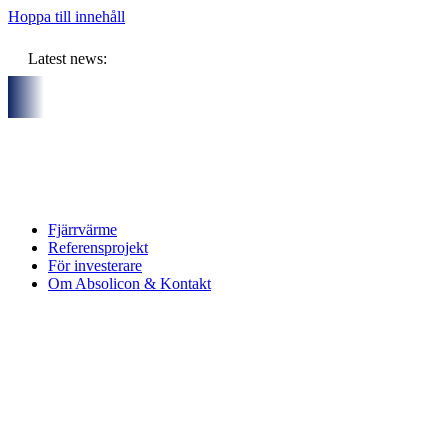
Hoppa till innehåll
Latest news:
artners och gemensam budget om ca 11 miljoner kronor ska lagra
Fjärrvärme
Referensprojekt
För investerare
Om Absolicon & Kontakt