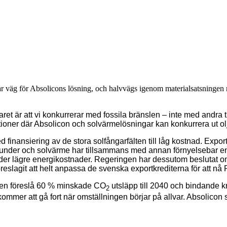
ar väg för Absolicons lösning, och halvvägs igenom materialsatsningen
ret är att vi konkurrerar med fossila bränslen – inte med andra 
tioner där Absolicon och solvärmelösningar kan konkurrera ut ol
d finansiering av de stora solfångarfälten till låg kostnad. Ex
 kunder och solvärme har tillsammans med annan förnyelsebar ene
under lägre energikostnader. Regeringen har dessutom beslutat om
reslagit att helt anpassa de svenska exportkrediterna för att nå 
igen föreslå 60 % minskade CO
utsläpp till 2040 och bindande kr
2
 kommer att gå fort när omställningen börjar på allvar. Absolic