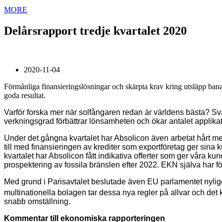
MORE
Delårsrapport tredje kvartalet 2020
2020-11-04
Förmånliga finansieringslösningar och skärpta krav kring utsläpp ban
goda resultat.
Varför forska mer när solfångaren redan är världens bästa? Sva
verkningsgrad förbättrar lönsamheten och ökar antalet applika
Under det gångna kvartalet har Absolicon även arbetat hårt me
till med finansieringen av krediter som exportföretag ger sina
kvartalet har Absolicon fått indikativa offerter som ger våra k
prospektering av fossila bränslen efter 2022. EKN själva har fö
Med grund i Parisavtalet beslutade även EU parlamentet nyl
multinationella bolagen tar dessa nya regler på allvar och det
snabb omställning.
Kommentar till ekonomiska rapporteringen