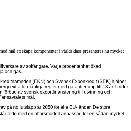
 med mål att skapa komponenter i världsklass presenteras nu mycket
tillverkare av solfångare. Varje procentenhet ökad
ja och gas.
portkreditnämnden (EKN) och Svensk Exportkredit (SEK) hjälper
rgi extra förmånliga regler med garantier upp till 18 år. Under
 förbud av svensk exportfinansiering till utvinning och
Parisavtalets mål.
av på nollutsläpp år 2050 för alla EU-länder. De stora
on står redo med en affärsmodell anpassad för en sådan mycket