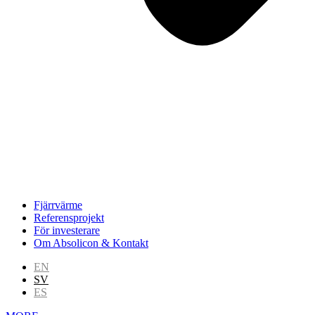
Fjärrvärme
Referensprojekt
För investerare
Om Absolicon & Kontakt
EN
SV
ES