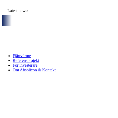
Hoppa
till
Latest news:
innehåll
d sex partners och gemensam budget om ca 11 miljoner kronor sk
Fjärrvärme
Referensprojekt
För investerare
Om Absolicon & Kontakt