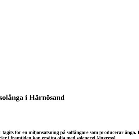
 solånga i Härnösand
 tagits för en miljonsatsning på solfångare som producerar ånga. 
r i framtiden kan ersätta olja med solenergi.[/ingress]