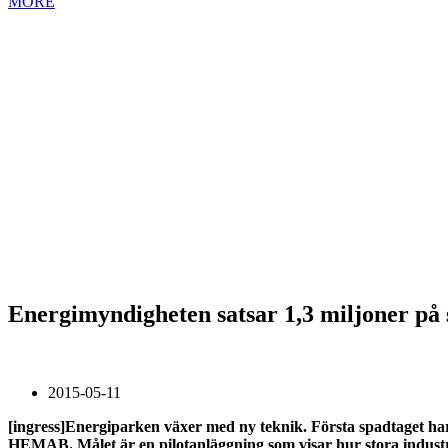
MORE
Energimyndigheten satsar 1,3 miljoner på
2015-05-11
[ingress]Energiparken växer med ny teknik. Första spadtaget har
HEMAB. Målet är en pilotanläggning som visar hur stora industrie