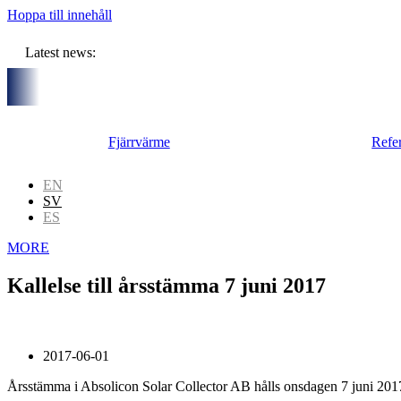
Hoppa till innehåll
Latest news:
oner kronor ska lagra solvärme i borrhål
Kommuniké från år
Fjärrvärme
Refe
EN
SV
ES
MORE
Kallelse till årsstämma 7 juni 2017
2017-06-01
Årsstämma i Absolicon Solar Collector AB hålls onsdagen 7 juni 2017