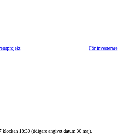
sstämma 2026
Absolicon förvärvar SavoSolar för att stärka p
rensprojekt
För investerare
 klockan 18:30 (tidigare angivet datum 30 maj).