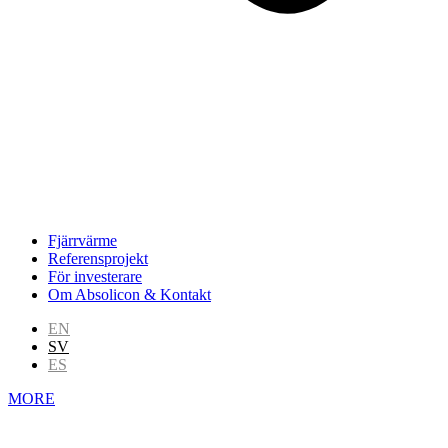
Fjärrvärme
Referensprojekt
För investerare
Om Absolicon & Kontakt
EN
SV
ES
MORE