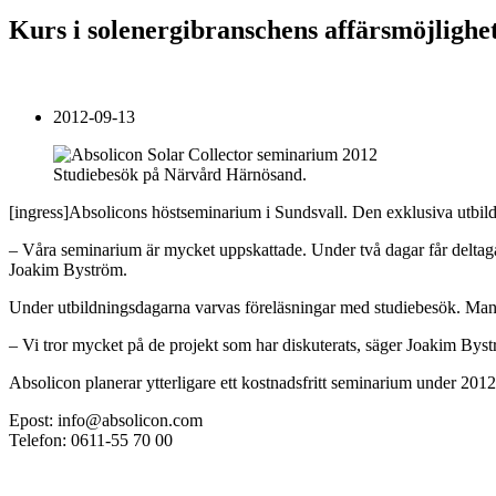
Kurs i solenergibranschens affärsmöjlighe
2012-09-13
Studiebesök på Närvård Härnösand.
[ingress]Absolicons höstseminarium i Sundsvall. Den exklusiva utbildn
– Våra seminarium är mycket uppskattade. Under två dagar får deltaga
Joakim Byström.
Under utbildningsdagarna varvas föreläsningar med studiebesök. Man v
– Vi tror mycket på de projekt som har diskuterats, säger Joakim Bys
Absolicon planerar ytterligare ett kostnadsfritt seminarium under 201
Epost: info@absolicon.com
Telefon: 0611-55 70 00