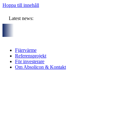
Hoppa till innehåll
Latest news:
d sex partners och gemensam budget om ca 11 miljoner kronor sk
Fjärrvärme
Referensprojekt
För investerare
Om Absolicon & Kontakt