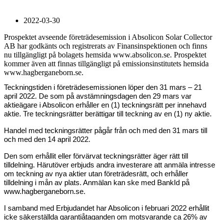
2022-03-30
Prospektet avseende företrädesemission i Absolicon Solar Collector
AB har godkänts och registrerats av Finansinspektionen och finns
nu tillgängligt på bolagets hemsida www.absolicon.se. Prospektet
kommer även att finnas tillgängligt på emissionsinstitutets hemsida
www.hagberganeborn.se.
Teckningstiden i företrädesemissionen löper den 31 mars – 21
april 2022. De som på avstämningsdagen den 29 mars var
aktieägare i Absolicon erhåller en (1) teckningsrätt per innehavd
aktie. Tre teckningsrätter berättigar till teckning av en (1) ny aktie.
Handel med teckningsrätter pågår från och med den 31 mars till
och med den 14 april 2022.
Den som erhållit eller förvärvat teckningsrätter äger rätt till
tilldelning. Härutöver erbjuds andra investerare att anmäla intresse
om teckning av nya aktier utan företrädesrätt, och erhåller
tilldelning i mån av plats. Anmälan kan ske med BankId på
www.hagberganeborn.se.
I samband med Erbjudandet har Absolicon i februari 2022 erhållit
icke säkerställda garantiåtaganden om motsvarande ca 26% av