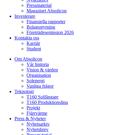
Pressmaterial
Magasinet Absolicon
Investerare
Finansiella rapporter
Bolagsstyrning
Företrädesemission 2026
Kontakta oss
Karriär
Student
Om Absolicon
Vår historia
Vision & värden
Organisation
Solenergi
Vanliga frågor
Teknologi
T160 Solfångare
T160 Produktionslina
Projekt
Fjärrvärme
Press & Nyheter
Nyhetsarkiv
Nyhetsbrev
Pressmaterial