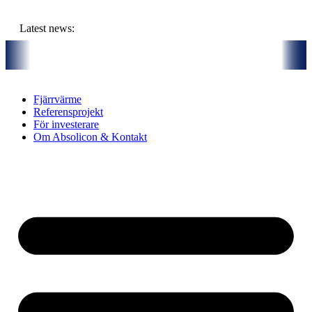
Hoppa
till
Latest news:
innehåll
agra solvärme i borrhål
Kommuniké från årsstämma 2026
Absoli
Fjärrvärme
Referensprojekt
För investerare
Om Absolicon & Kontakt